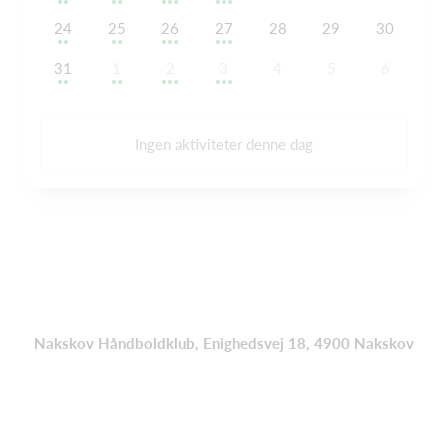
24
25
26
27
28
29
30
31
1
2
3
4
5
6
Ingen aktiviteter denne dag
Nakskov Håndboldklub, Enighedsvej 18, 4900 Nakskov